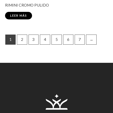
RIMINI CROMO PULIDO
LEER MÁS
1
2
3
4
5
6
7
→