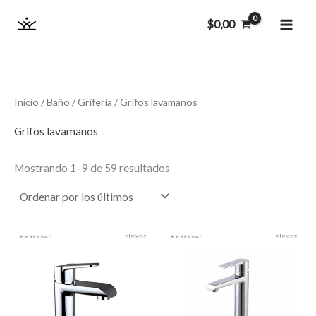
Ordenado
Ir
MAI
por
$
0,00
los
al
últimos
ME
contenido
Inicio
/
Baño
/
Grifería
/ Grifos lavamanos
Grifos lavamanos
Mostrando 1–9 de 59 resultados