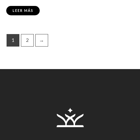
LEER MÁS
1
2
→