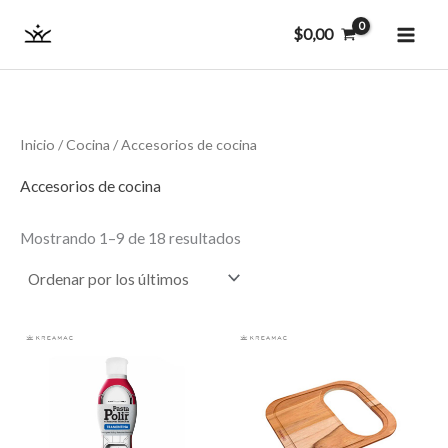
Ordenado
Ir
MAI
por
$
0,00
los
al
últimos
ME
contenido
Inicio
/
Cocina
/ Accesorios de cocina
Accesorios de cocina
Mostrando 1–9 de 18 resultados