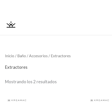
Ordenado
Ir
por
los
al
últimos
contenido
Inicio
/
Baño
/
Accesorios
/ Extractores
Extractores
Mostrando los 2 resultados