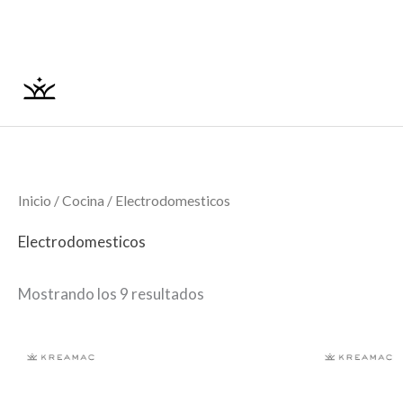
Ordenado
Ir
por
los
al
últimos
contenido
Inicio
/
Cocina
/ Electrodomesticos
Electrodomesticos
Mostrando los 9 resultados