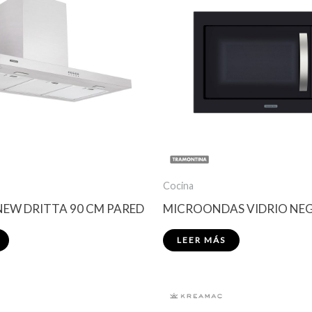
Cocina
EW DRITTA 90 CM PARED
MICROONDAS VIDRIO NEG
LEER MÁS