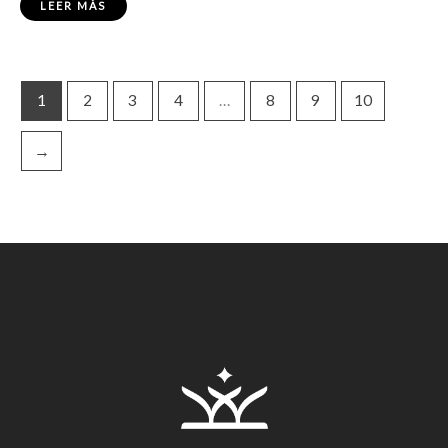
LEER MÁS
1
2
3
4
…
8
9
10
→