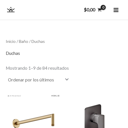
Ordenado
Ir
MAI
por
$
0,00
los
al
últimos
ME
contenido
Inicio
/
Baño
/ Duchas
Duchas
Mostrando 1–9 de 84 resultados