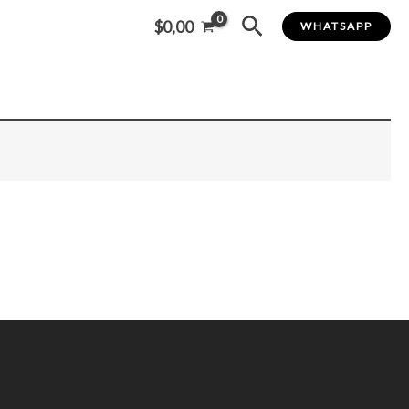
Buscar
$
0,00
WHATSAPP
ctos
Nosotros
Contacto
Blog