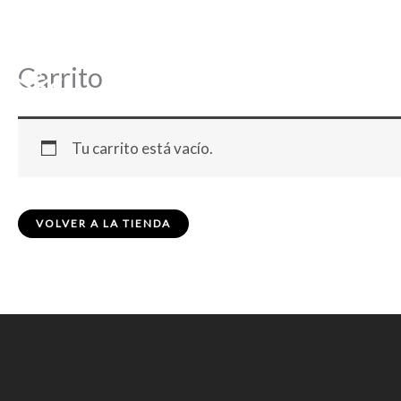
Ir
al
contenido
Carrito
Tu carrito está vacío.
VOLVER A LA TIENDA