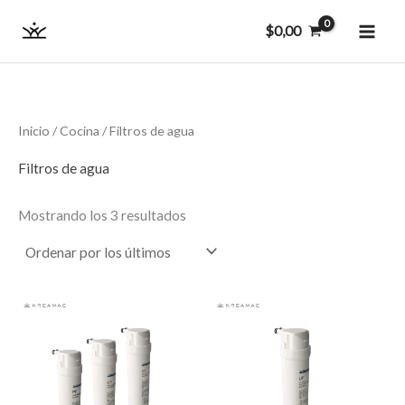
Ordenado
Ir
MAI
por
$
0,00
los
al
últimos
ME
contenido
Inicio
/
Cocina
/ Filtros de agua
Filtros de agua
Mostrando los 3 resultados