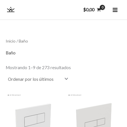
Ordenado
Ir
MAI
por
$
0,00
los
al
últimos
ME
contenido
Inicio
/ Baño
Baño
Mostrando 1–9 de 273 resultados