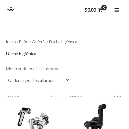
Ordenado
Ir
MAI
por
$
0,00
los
al
últimos
ME
contenido
Inicio
/
Baño
/
Grifería
/ Ducha higiénica
Ducha higiénica
Mostrando los 4 resultados