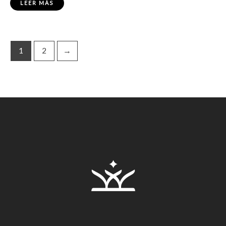
LEER MÁS
1
2
→