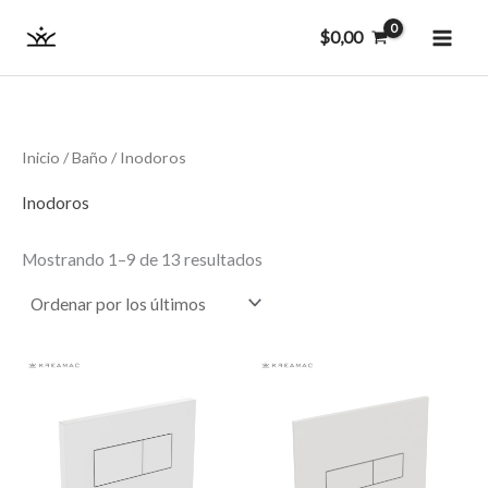
Ordenado
Ir
MAI
por
$
0,00
los
al
últimos
ME
contenido
Inicio
/
Baño
/ Inodoros
Inodoros
Mostrando 1–9 de 13 resultados