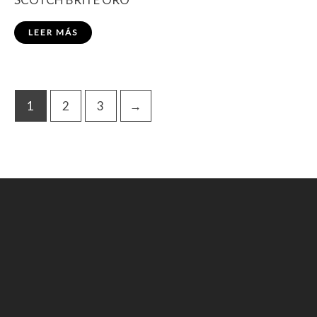
LEER MÁS
1
2
3
→