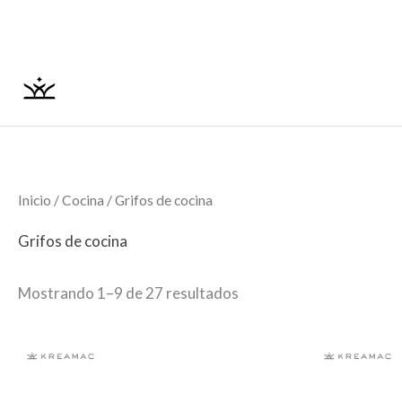
Ordenado
Ir
por
los
al
últimos
contenido
Inicio
/
Cocina
/ Grifos de cocina
Grifos de cocina
Mostrando 1–9 de 27 resultados