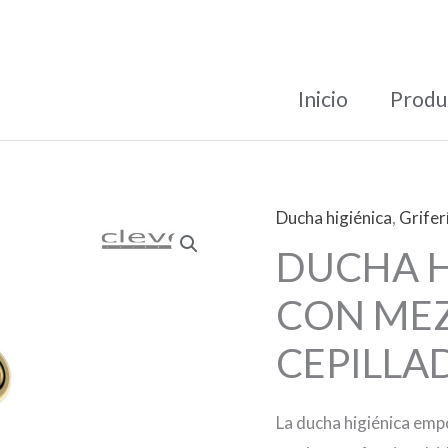
Inicio
Produ
Ducha higiénica
,
Grifer
DUCHA H
CON ME
CEPILLA
La ducha higiénica emp