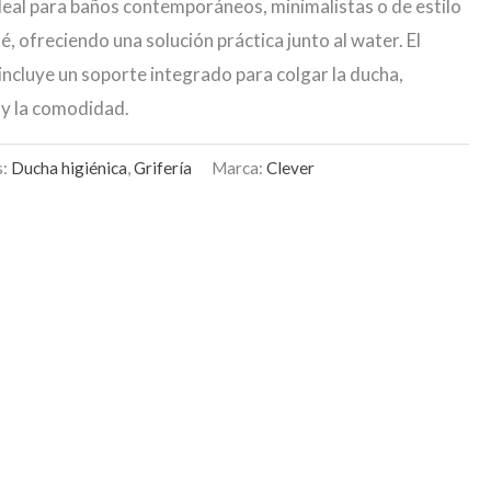
deal para baños contemporáneos, minimalistas o de estilo
dé, ofreciendo una solución práctica junto al water. El
cluye un soporte integrado para colgar la ducha,
 y la comodidad.
s:
Ducha higiénica
,
Grifería
Marca:
Clever