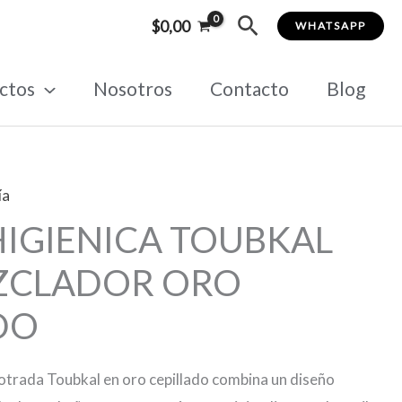
Buscar
$
0,00
WHATSAPP
ctos
Nosotros
Contacto
Blog
ía
IGIENICA TOUBKAL
ZCLADOR ORO
DO
otrada Toubkal en oro cepillado combina un diseño