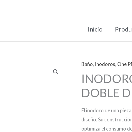
Inicio
Produ
Baño
,
Inodoros
,
One P
INODORO
DOBLE D
El inodoro de una piez
diseño. Su construcción
optimiza el consumo de 