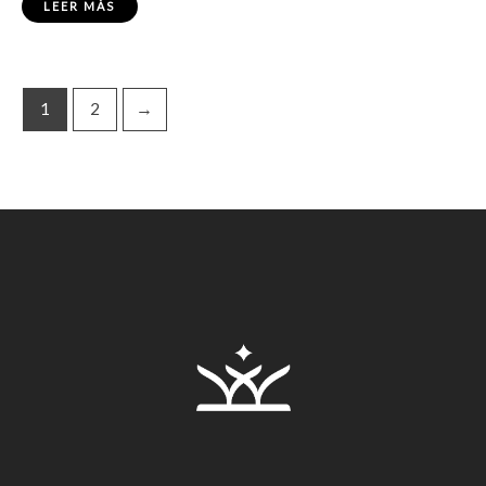
LEER MÁS
1
2
→