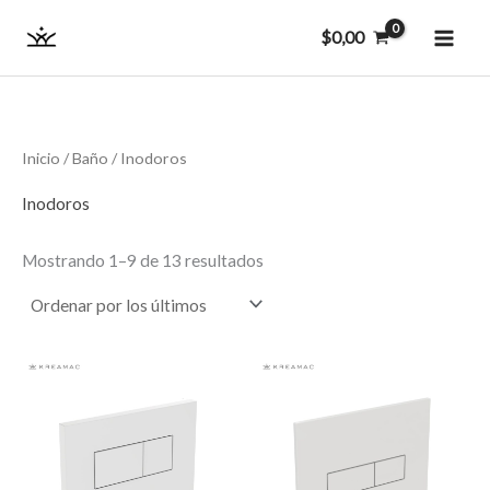
Ordenado
Ir
MAI
por
$
0,00
los
al
últimos
ME
contenido
Inicio
/
Baño
/ Inodoros
Inodoros
Mostrando 1–9 de 13 resultados