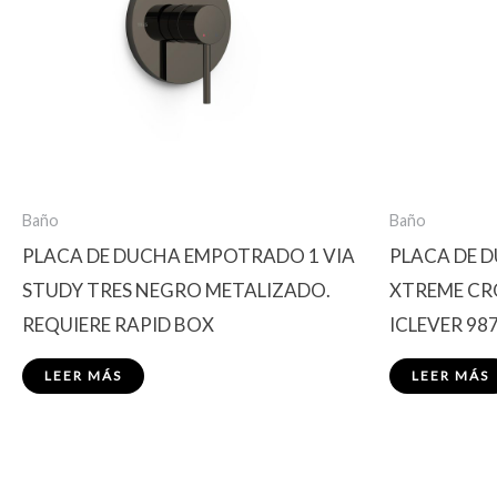
Baño
Baño
PLACA DE DUCHA EMPOTRADO 1 VIA
PLACA DE 
STUDY TRES NEGRO METALIZADO.
XTREME CR
REQUIERE RAPID BOX
ICLEVER 98
LEER MÁS
LEER MÁS