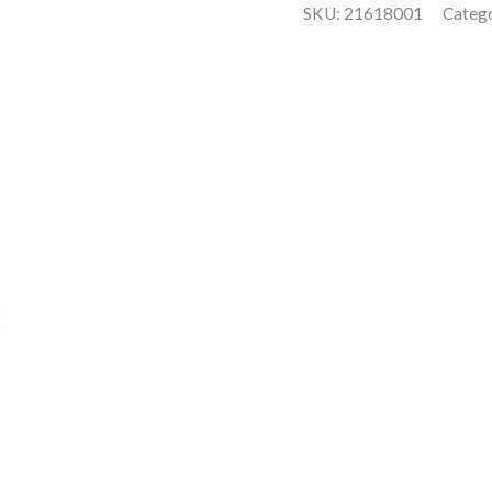
SKU:
21618001
Catego