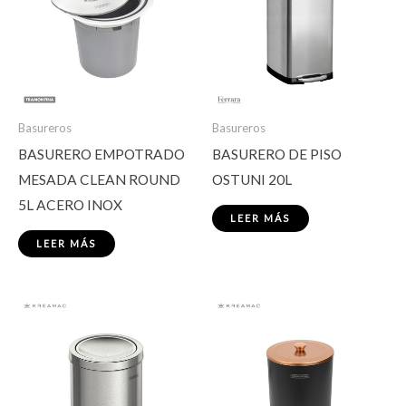
Basureros
Basureros
BASURERO EMPOTRADO
BASURERO DE PISO
MESADA CLEAN ROUND
OSTUNI 20L
5L ACERO INOX
LEER MÁS
LEER MÁS